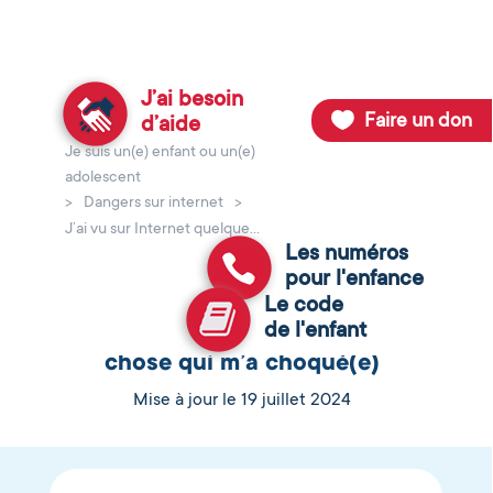
J’ai besoin
Faire un don
d’aide
Je suis un(e) enfant ou un(e)
Retour au site de la Fondation pour l'Enfance
adolescent
>
Dangers sur internet
>
J’ai vu sur Internet quelque...
Les numéros
pour l'enfance
Le code
de l'enfant
J’ai vu sur Internet quelque
chose qui m’a choqué(e)
Mise à jour le 19 juillet 2024