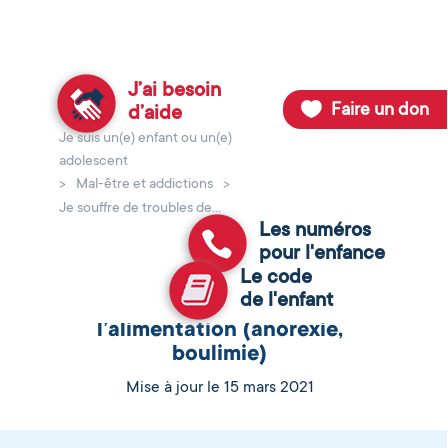
J’ai besoin
Faire un don
d’aide
Je suis un(e) enfant ou un(e)
Retour au site de la Fondation pour l'Enfance
adolescent
>
Mal-être et addictions
>
Je souffre de troubles de...
Les numéros
pour l'enfance
Le code
de l'enfant
Je souffre de troubles de
l’alimentation (anorexie,
boulimie)
Mise à jour le 15 mars 2021