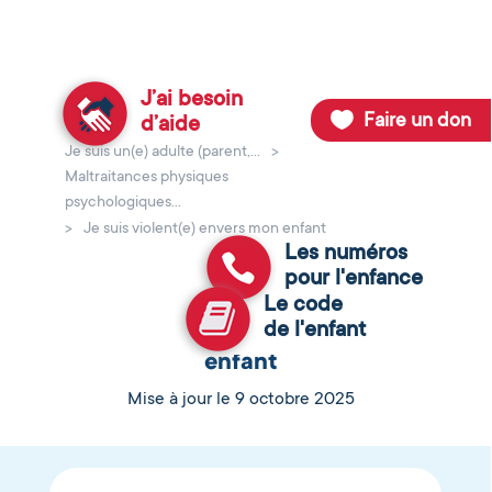
J’ai besoin
Faire un don
d’aide
Je suis un(e) adulte (parent,...
>
Retour au site de la Fondation pour l'Enfance
Maltraitances physiques
psychologiques...
>
Je suis violent(e) envers mon enfant
Les numéros
pour l'enfance
Le code
de l'enfant
Je suis violent(e) envers mon
enfant
Mise à jour le 9 octobre 2025