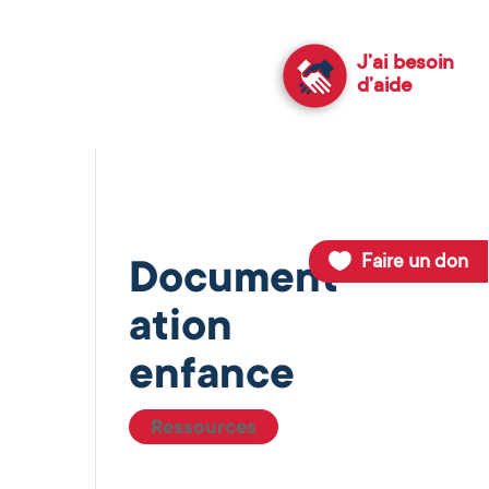
J’ai besoin
d’aide
Faire un don
Document
ation
enfance
Ressources