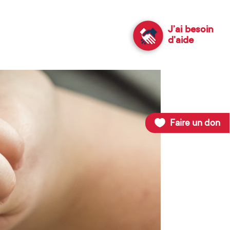
J’ai besoin
d’aide
Faire un don