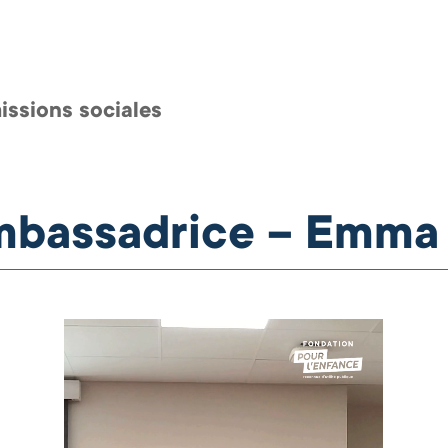
issions sociales
mbassadrice – Emm