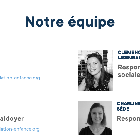
Notre équipe
CLEMEN
LISEMBA
Respon
social
dation-enfance.org
CHARLIN
SÈDE
aidoyer
Respon
dation-enfance.org