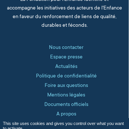
- 22 janvier 2026
accompagne les initiatives des acteurs de l'Enfance
en faveur du renforcement de liens de qualité,
La Fondation publie l’Acte 1 de ses
durables et féconds.
travaux sur la place de l’enfant dans
la société française
- 14 janvier 2026
Rétrospective : les actions de la
Nous contacter
Fondation pour l’Enfance en 2025
-
Espace presse
6 janvier 2026
Actualités
Politique de confidentialité
Foire aux questions
Mentions légales
Documents officiels
A propos
site labellisé respect zone
This site uses cookies and gives you control over what you want
to activate