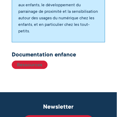
aux enfants, le développement du
parrainage de proximité et la sensibilisation
autour des usages du numérique chez les
enfants, et en particulier chez les tout-
petits.
La Fondation déconstruit les idées
Documentation enfance
reçues sur l’éducation avec Brut
- 17
Ressources
juin 2026
La Fondation publie la troisième
édition du baromètre sur les
Violences dites Éducatives
Ordinaires
- 17 avril 2026
Newsletter
La Fondation publie son rapport