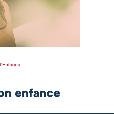
 l’Enfance
ion enfance