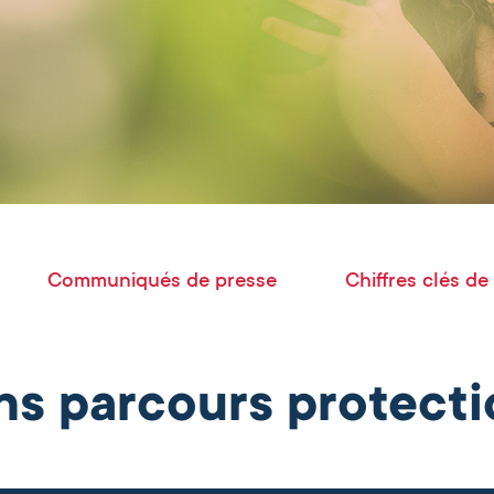
Communiqués de presse
Chiffres clés de
ns parcours protect