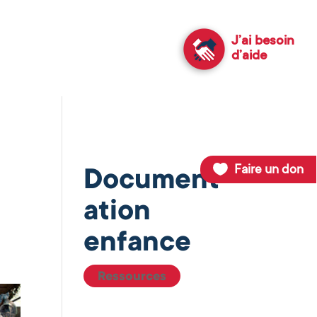
J’ai besoin
d’aide
Faire un don
Document
ation
enfance
Ressources