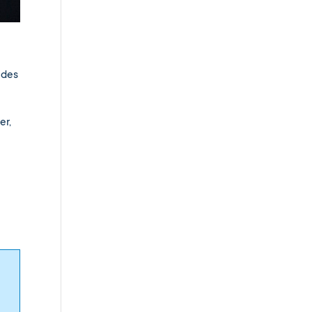
 des
er,