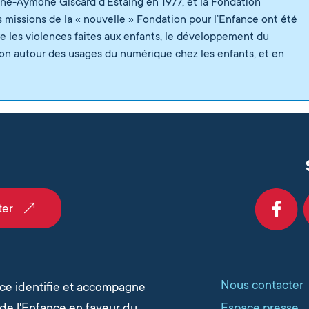
nne-Aymone Giscard d’Estaing en 1977, et la Fondation
s missions de la « nouvelle » Fondation pour l’Enfance ont été
tre les violences faites aux enfants, le développement du
tion autour des usages du numérique chez les enfants, et en
 reçues sur l’éducation avec Brut
- 17 juin 2026
dition du baromètre sur les Violences dites Éducatives
ter
activité 2025
- 1 avril 2026
ucative pour un usage équilibré des écrans
- 3 mars 2026
ectoral pour les municipales 2026
- 24 février 2026
Nous contacter
nce identifie et accompagne
t du numérique sur le développement des enfants
- 16 février
s de l'Enfance en faveur du
Espace presse