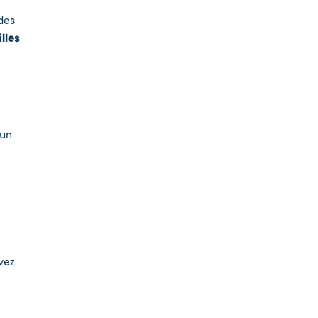
des
illes
 un
vez