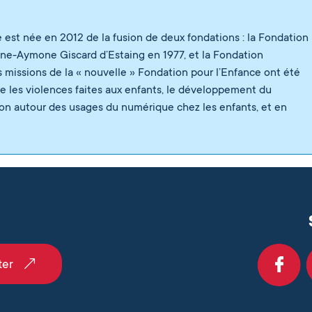
 est née en 2012 de la fusion de deux fondations : la Fondation
nne-Aymone Giscard d’Estaing en 1977, et la Fondation
s missions de la « nouvelle » Fondation pour l’Enfance ont été
tre les violences faites aux enfants, le développement du
tion autour des usages du numérique chez les enfants, et en
 reçues sur l’éducation avec Brut
- 17 juin 2026
dition du baromètre sur les Violences dites Éducatives
ter
activité 2025
- 1 avril 2026
ucative pour un usage équilibré des écrans
- 3 mars 2026