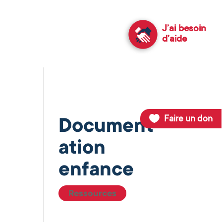
J’ai besoin
d’aide
Faire un don
Document
s
ation
enfance
Ressources