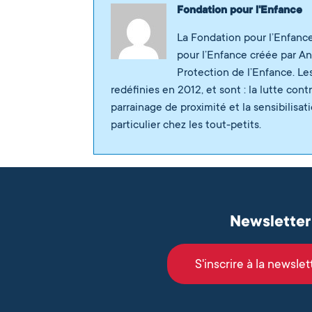
Fondation pour l'Enfance
La Fondation pour l’Enfance
pour l’Enfance créée par A
Protection de l’Enfance. Le
redéfinies en 2012, et sont : la lutte con
parrainage de proximité et la sensibilisa
particulier chez les tout-petits.
La Fondation déconstruit les idées
La Fondation publie la troisième é
Newsletter
Ordinaires
- 17 avril 2026
S'inscrire à la newslet
La Fondation publie son rapport d’
Chasseurs d’Écrans : une vidéo éd