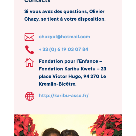
Contacts
Si vous avez des questions, Olivier
Chazy, se tient à votre disposition.

chazyol@hotmail.com

+ 33 (0) 6 19 03 07 84

Fondation pour l’Enfance –
Fondation Karibu Kwetu – 23
place Victor Hugo, 94 270 Le
Kremlin-Bicêtre.

http://karibu-asso.fr/