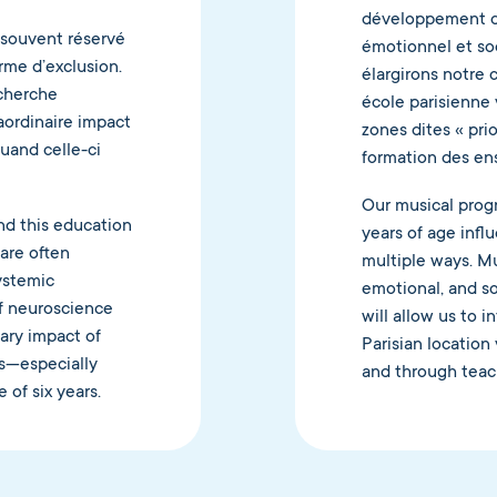
développement du
p souvent réservé
émotionnel et soc
orme d’exclusion.
élargirons notre 
echerche
école parisienne 
aordinaire impact
zones dites « prio
uand celle-ci
formation des en
Our musical progr
nd this education
years of age infl
 are often
multiple ways. Mu
systemic
emotional, and s
of neuroscience
will allow us to 
ary impact of
Parisian location
es—especially
and through teac
 of six years.