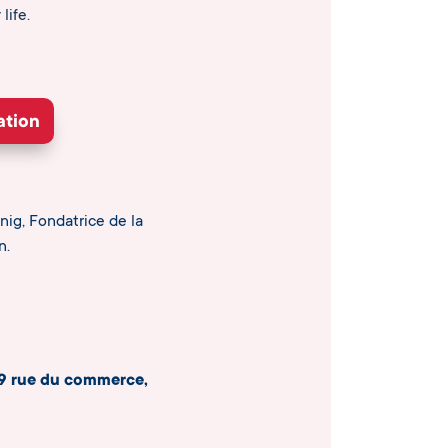
life.
ation
nig, Fondatrice de la
n.
49 rue du commerce,