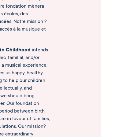
otre fondation mènera
es écoles, des
acées. Notre mission ?
accès à la musique et
 in Childhood
intends
c, familial, and/or
o a musical experience.
es us happy, healthy,
g to help our children
ellectually, and
 we should bring
ter. Our foundation
l period between birth
re in favour of families,
ulations. Our mission?
he extraordinary