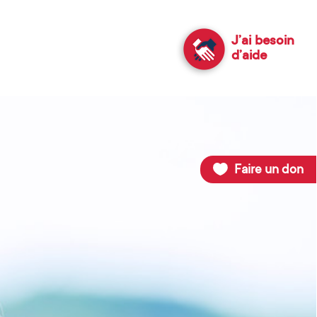
J’ai besoin
d’aide
Faire un don