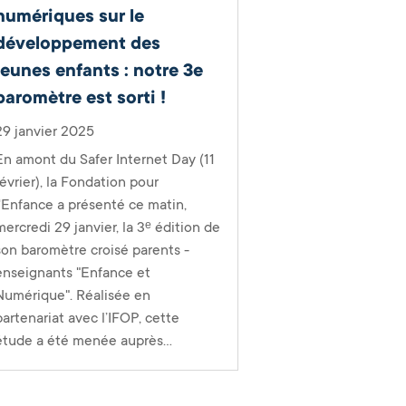
numériques sur le
développement des
jeunes enfants : notre 3e
baromètre est sorti !
29 janvier 2025
En amont du Safer Internet Day (11
février), la Fondation pour
l'Enfance a présenté ce matin,
mercredi 29 janvier, la 3ᵉ édition de
son baromètre croisé parents -
enseignants "Enfance et
Numérique". Réalisée en
partenariat avec l’IFOP, cette
étude a été menée auprès...